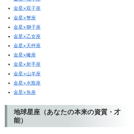
金星×双子座
金星×蟹座
金星×獅子座
金星×乙女座
金星×天秤座
金星×蠍座
金星×射手座
金星×山羊座
金星×水瓶座
金星×魚座
地球星座（あなたの本来の資質・才
能）