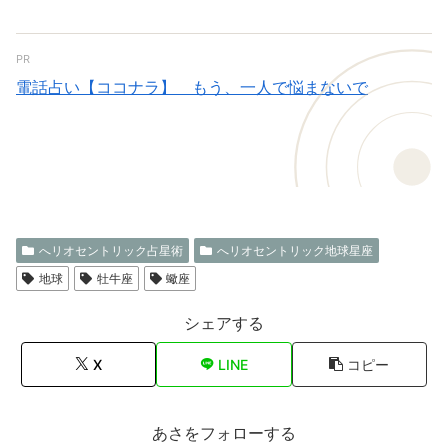
PR
電話占い【ココナラ】 もう、一人で悩まないで
へリオセントリック占星術
へリオセントリック地球星座
地球
牡牛座
蠍座
シェアする
X
LINE
コピー
あさをフォローする