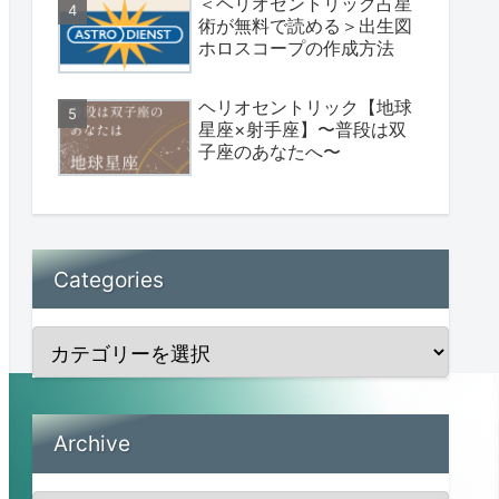
＜ヘリオセントリック占星
術が無料で読める＞出生図
ホロスコープの作成方法
ヘリオセントリック【地球
星座×射手座】〜普段は双
子座のあなたへ〜
Categories
Archive