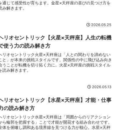
を通じて感受性が育ちます。金星×天秤座の喜びの見つけ方を
読み解きます。
2026.05.25
ヘリオセントリック【火星×天秤座】人生の転機
で使う力の読み解き方
ヘリオセントリック火星×天秤座は「人との関わりを諦めない
こと」が本来の挑戦スタイルです。関係性の中に飛び込み向き
合うことが転機を切り拓く力に。火星×天秤座の挑戦スタイル
を読み解きます。
2026.05.13
ヘリオセントリック【水星×天秤座】才能・仕事
力の読み解き方
ヘリオセントリック水星×天秤座は「周囲からのリアクション
から輪郭を把握する」ことで才能が開花する組み合わせです。
全体を俯瞰し調和ある境界線を見つける力が核心。水星×天秤