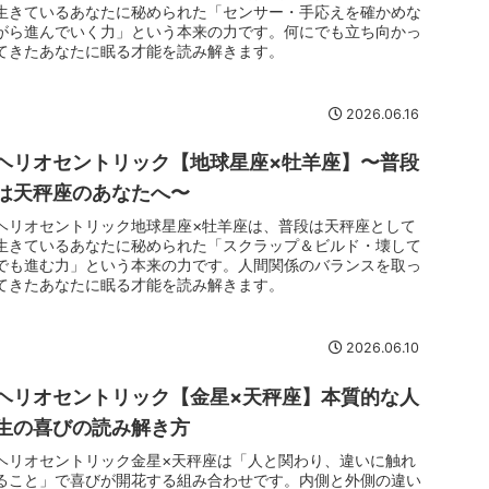
生きているあなたに秘められた「センサー・手応えを確かめな
がら進んでいく力」という本来の力です。何にでも立ち向かっ
てきたあなたに眠る才能を読み解きます。
2026.06.16
ヘリオセントリック【地球星座×牡羊座】〜普段
は天秤座のあなたへ〜
ヘリオセントリック地球星座×牡羊座は、普段は天秤座として
生きているあなたに秘められた「スクラップ＆ビルド・壊して
でも進む力」という本来の力です。人間関係のバランスを取っ
てきたあなたに眠る才能を読み解きます。
2026.06.10
ヘリオセントリック【金星×天秤座】本質的な人
生の喜びの読み解き方
ヘリオセントリック金星×天秤座は「人と関わり、違いに触れ
ること」で喜びが開花する組み合わせです。内側と外側の違い